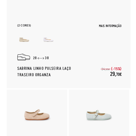
(2 CORES)
MAIS INFORMAÇÃO
28
38
SABRINA LINHO PULSEIRA LAÇO
(-15%)
34,
95€
29,
70€
TRASEIRO ORGANZA