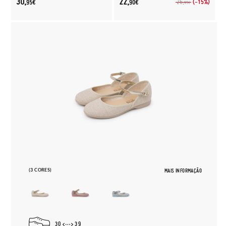
30,
22,
(-15%)
26,
95€
90€
95€
(3 CORES)
MAIS INFORMAÇÃO
30
39