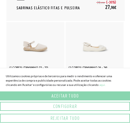
(-30%)
39,
95€
27,
96€
SABRINAS ELÁSTICO FITAS E PULSEIRA
(1 CORES) (TAMANHO 23 - 32)
(2 CORES) (TAMANHO 26 - 34)
ALPARGATAS MENINA BORDADO
SABRINA LINHO PULSEIRA COM
Utilizamos cookies próprias e de terceiros para medir o rendimento e oferecer uma
CERIMÓNIA
FLOR
experiência de compra e publicidade personalizada. Pode aceitar todas as cookies
clicando em 'Aceitar' e configurá-las ou recusar a sua utilização clicando
aqui.
38,
29,
(-20%)
36,
95€
56€
95€
ACEITAR TUDO
CONFIGURAR
REJEITAR TUDO