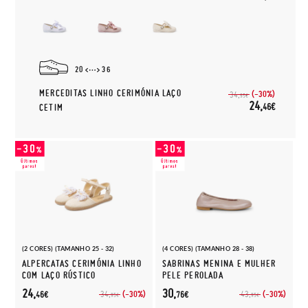
20
36
MERCEDITAS LINHO CERIMÓNIA LAÇO
(-30%)
34,
95€
24,
46€
CETIM
(2 CORES) (TAMANHO 25 - 32)
(4 CORES) (TAMANHO 28 - 38)
ALPERCATAS CERIMÓNIA LINHO
SABRINAS MENINA E MULHER
COM LAÇO RÚSTICO
PELE PEROLADA
24,
30,
(-30%)
(-30%)
34,
43,
46€
76€
95€
95€