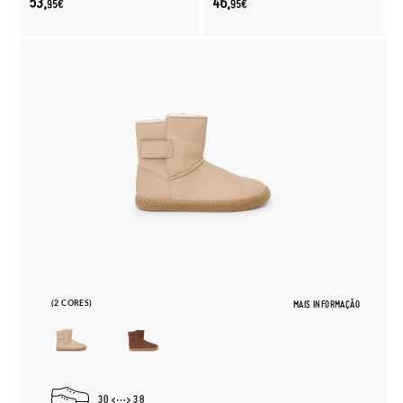
53,
46,
95€
95€
(2 CORES)
MAIS INFORMAÇÃO
30
38