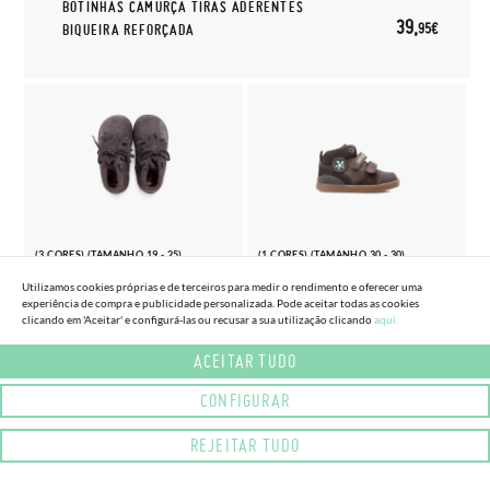
BOTINHAS CAMURÇA TIRAS ADERENTES
39,
95€
BIQUEIRA REFORÇADA
(3 CORES) (TAMANHO 19 - 25)
(1 CORES) (TAMANHO 30 - 30)
BOTAS CAMURÇA ATACADORES
BOTINHA DESPORTIVA PELE
Utilizamos cookies próprias e de terceiros para medir o rendimento e oferecer uma
ADORNO FLOCO
BIOMECANICS FECHO ADERENTE
experiência de compra e publicidade personalizada. Pode aceitar todas as cookies
clicando em 'Aceitar' e configurá-las ou recusar a sua utilização clicando
aqui.
41,
54,
95€
95€
ACEITAR TUDO
CONFIGURAR
REJEITAR TUDO