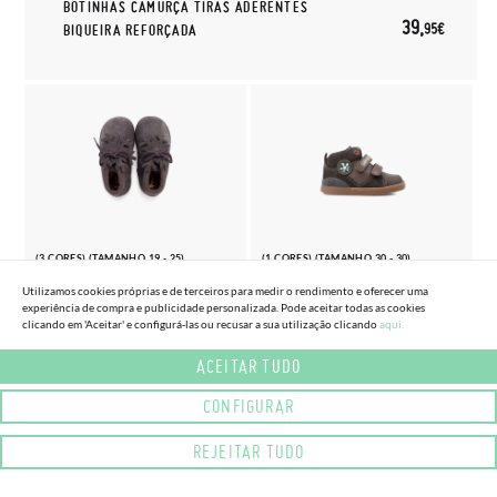
BOTINHAS CAMURÇA TIRAS ADERENTES
39,
95€
BIQUEIRA REFORÇADA
(3 CORES) (TAMANHO 19 - 25)
(1 CORES) (TAMANHO 30 - 30)
BOTAS CAMURÇA ATACADORES
BOTINHA DESPORTIVA PELE
Utilizamos cookies próprias e de terceiros para medir o rendimento e oferecer uma
ADORNO FLOCO
BIOMECANICS FECHO ADERENTE
experiência de compra e publicidade personalizada. Pode aceitar todas as cookies
clicando em 'Aceitar' e configurá-las ou recusar a sua utilização clicando
aqui.
41,
54,
95€
95€
ACEITAR TUDO
CONFIGURAR
REJEITAR TUDO