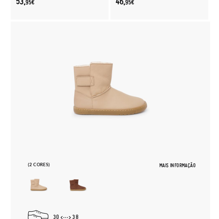
53,
46,
95€
95€
(2 CORES)
MAIS INFORMAÇÃO
30
38