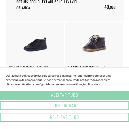
BOTINS FECHO-ÉCLAIR PELE LAVÁVEL
49,
95€
CRIANÇA
(2 CORES) (TAMANHO 28 - 29)
(3 CORES) (TAMANHO 18 - 21)
SAPATOS PELE TIPO BOTINS DE
BOTA PELE ATACADORES CARA
Utilizamos cookies próprias e de terceiros para medir o rendimento e oferecer uma
ATACADORES
MACAQUINHO
experiência de compra e publicidade personalizada. Pode aceitar todas as cookies
clicando em 'Aceitar' e configurá-las ou recusar a sua utilização clicando
aqui.
44,
41,
95€
95€
ACEITAR TUDO
CONFIGURAR
REJEITAR TUDO