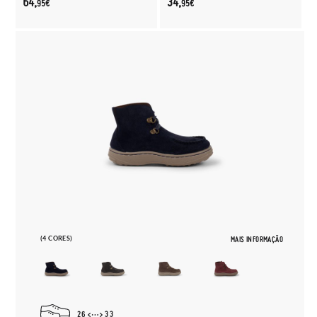
64,
34,
95€
95€
(4 CORES)
MAIS INFORMAÇÃO
26
33