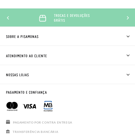
TROCAS E DEVOLUÇÕES
GRÁTIS
SOBRE A PISAMONAS
QUEM SOMOS
COMO COMPRAR
ATENDIMENTO AO CLIENTE
ONDE ESTÁ A MINHA ENCOMENDA?
ENVIOS E TROCAS
TROCAS E DEVOLUÇÕES
CLUBE PISAMONAS
NOSSAS LOJAS
CONTACTE-NOS
BLOG & NEWS
HORÁRIO
AVISO LEGAL, PRIVACIDADE E COOKIES
PAGAMENTO E CONFIANÇA
PERGUNTAS FREQUENTES
GUIA DE TAMANHOS
SALDOS
PAGAMENTO POR CONTRA ENTREGA
TRANSFERÊNCIA BANCÁRIA