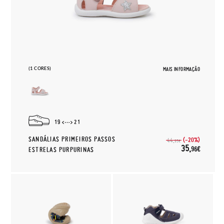
(1 CORES)
MAIS INFORMAÇÃO
19
21
SANDÁLIAS PRIMEIROS PASSOS
(-20%)
44,
95€
35,
96€
ESTRELAS PURPURINAS