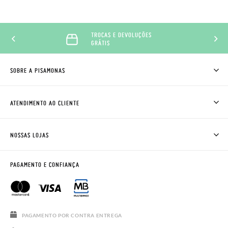
TROCAS E DEVOLUÇÕES
GRÁTIS
SOBRE A PISAMONAS
QUEM SOMOS
COMO COMPRAR
ATENDIMENTO AO CLIENTE
ONDE ESTÁ A MINHA ENCOMENDA?
ENVIOS E TROCAS
TROCAS E DEVOLUÇÕES
CLUBE PISAMONAS
NOSSAS LOJAS
CONTACTE-NOS
BLOG & NEWS
HORÁRIO
AVISO LEGAL, PRIVACIDADE E COOKIES
PAGAMENTO E CONFIANÇA
PERGUNTAS FREQUENTES
GUIA DE TAMANHOS
SALDOS
PAGAMENTO POR CONTRA ENTREGA