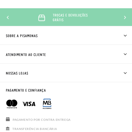
TROCAS E DEVOLUÇÕES
GRÁTIS
SOBRE A PISAMONAS
QUEM SOMOS
COMO COMPRAR
ATENDIMENTO AO CLIENTE
ONDE ESTÁ A MINHA ENCOMENDA?
ENVIOS E TROCAS
TROCAS E DEVOLUÇÕES
CLUBE PISAMONAS
NOSSAS LOJAS
CONTACTE-NOS
BLOG & NEWS
HORÁRIO
AVISO LEGAL, PRIVACIDADE E COOKIES
PAGAMENTO E CONFIANÇA
PERGUNTAS FREQUENTES
GUIA DE TAMANHOS
SALDOS
PAGAMENTO POR CONTRA ENTREGA
TRANSFERÊNCIA BANCÁRIA