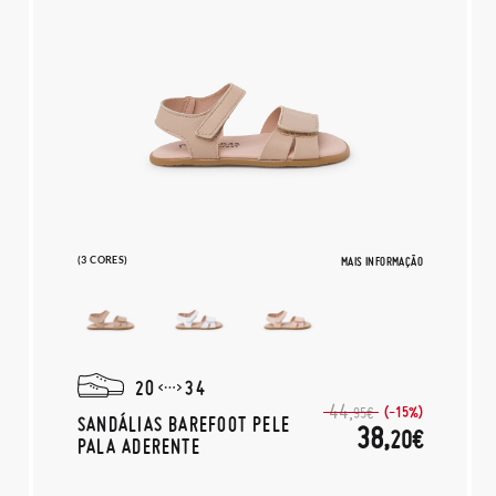
(3 CORES)
MAIS INFORMAÇÃO
20
34
44,
(-15%)
95€
SANDÁLIAS BAREFOOT PELE
38,
20€
PALA ADERENTE