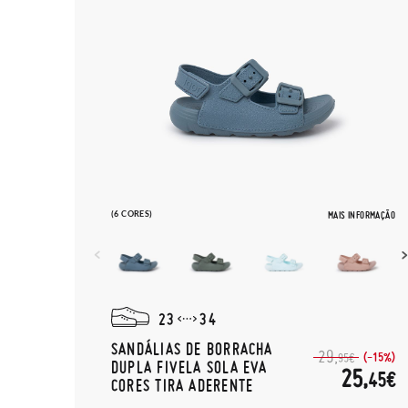
(6 CORES)
MAIS INFORMAÇÃO
23
34
SANDÁLIAS DE BORRACHA
29,
(-15%)
95€
DUPLA FIVELA SOLA EVA
25,
45€
CORES TIRA ADERENTE