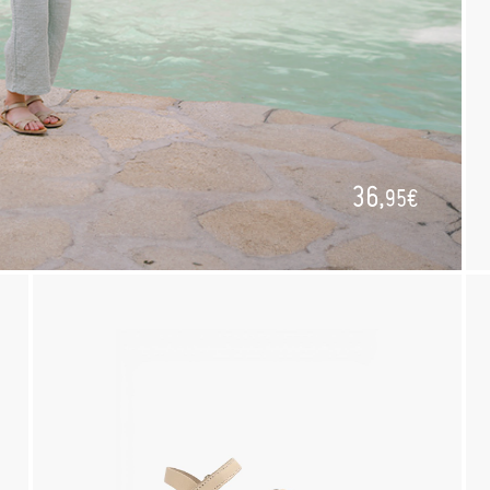
36,
95€