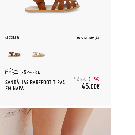
(2 CORES)
MAIS INFORMAÇÃO
25
34
52,
(-15%)
95€
SANDÁLIAS BAREFOOT TIRAS
45,
00€
EM NAPA