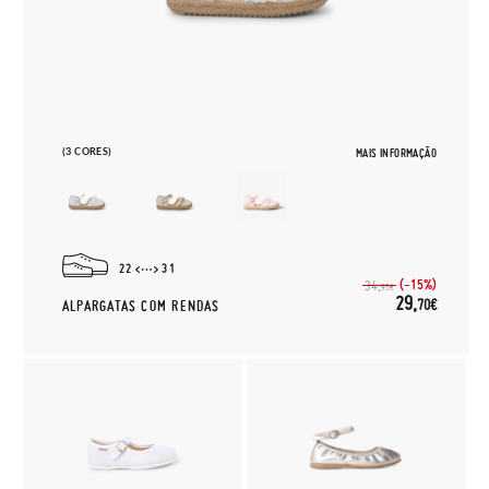
(3 CORES)
MAIS INFORMAÇÃO
22
31
(-15%)
34,
95€
29,
70€
ALPARGATAS COM RENDAS