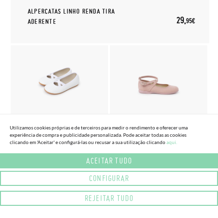
ALPERCATAS LINHO RENDA TIRA
29,
95€
ADERENTE
(3 CORES) (TAMANHO 29 - 38)
(4 CORES) (TAMANHO 29 - 38)
Utilizamos cookies próprias e de terceiros para medir o rendimento e oferecer uma
SABRINAS BALLET BAREFOOT
MERCEDITAS TIPO CAMURÇA
experiência de compra e publicidade personalizada. Pode aceitar todas as cookies
CERIMÓNIA
TIRA CRUZADA FIVELA
clicando em 'Aceitar' e configurá-las ou recusar a sua utilização clicando
aqui.
52,
35,
95€
95€
ACEITAR TUDO
CONFIGURAR
REJEITAR TUDO