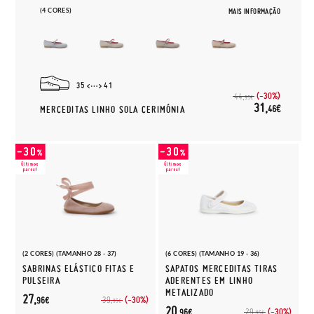
(4 CORES)
MAIS INFORMAÇÃO
35
41
(-30%)
44,
95€
31,
46€
MERCEDITAS LINHO SOLA CERIMÓNIA
(2 CORES) (TAMANHO 28 - 37)
(6 CORES) (TAMANHO 19 - 36)
SABRINAS ELÁSTICO FITAS E
SAPATOS MERCEDITAS TIRAS
PULSEIRA
ADERENTES EM LINHO
METALIZADO
27,
(-30%)
39,
96€
95€
20,
(-30%)
29,
96€
95€