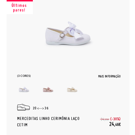
(3 CORES)
MAIS INFORMAÇÃO
20
36
MERCEDITAS LINHO CERIMÓNIA LAÇO
(-30%)
34,
95€
24,
46€
CETIM