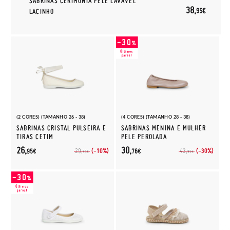
SABRINAS CERIMÓNIA PELE LAVÁVEL
38,
95€
LACINHO
(2 CORES) (TAMANHO 26 - 38)
(4 CORES) (TAMANHO 28 - 38)
SABRINAS CRISTAL PULSEIRA E
SABRINAS MENINA E MULHER
TIRAS CETIM
PELE PEROLADA
26,
30,
(-10%)
(-30%)
29,
43,
95€
76€
95€
95€