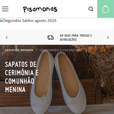
A 
60 DIAS PARA TROCAS E
DEVOLUÇÕES
SAPATOS MENINA
COMUNHÃO E CERIMÓNIA
SAPATOS DE
CERIMÓNIA E
COMUNHÃO
MENINA