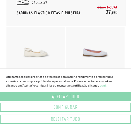
28
37
(-30%)
39,
95€
27,
96€
SABRINAS ELÁSTICO FITAS E PULSEIRA
(2 CORES) (TAMANHO 26 - 34)
(3 CORES) (TAMANHO 32 - 39)
Utilizamos cookies próprias e de terceiros para medir o rendimento e oferecer uma
SABRINA LINHO PULSEIRA COM
SABRINAS CERIMÓNIA PELE
experiência de compra e publicidade personalizada. Pode aceitar todas as cookies
FLOR
SOFT LACINHO
clicando em 'Aceitar' e configurá-las ou recusar a sua utilização clicando
aqui.
29,
46,
(-20%)
36,
56€
95€
95€
ACEITAR TUDO
CONFIGURAR
REJEITAR TUDO