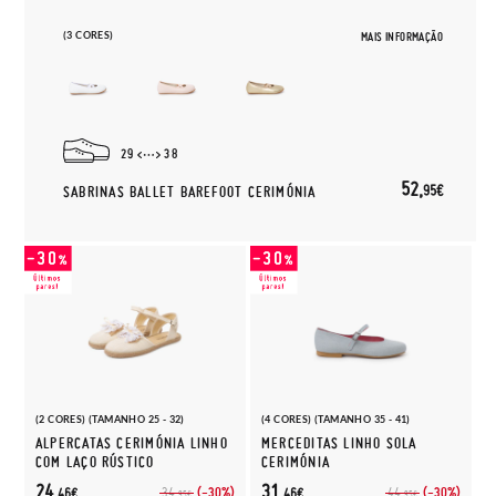
(3 CORES)
MAIS INFORMAÇÃO
29
38
52,
95€
SABRINAS BALLET BAREFOOT CERIMÓNIA
(2 CORES) (TAMANHO 25 - 32)
(4 CORES) (TAMANHO 35 - 41)
ALPERCATAS CERIMÓNIA LINHO
MERCEDITAS LINHO SOLA
COM LAÇO RÚSTICO
CERIMÓNIA
24,
31,
(-30%)
(-30%)
34,
44,
46€
46€
95€
95€