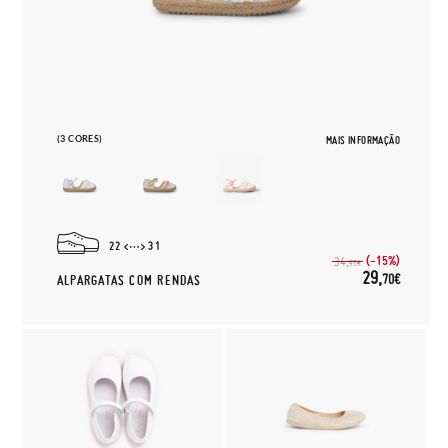
(3 CORES)
MAIS INFORMAÇÃO
22
31
(-15%)
34,
95€
29,
70€
ALPARGATAS COM RENDAS