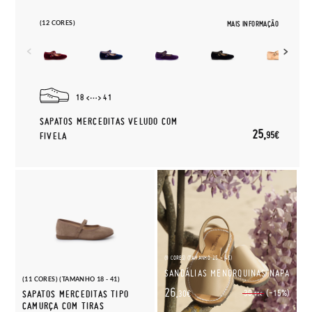
(12 CORES)
MAIS INFORMAÇÃO
18
41
SAPATOS MERCEDITAS VELUDO COM
25,
95€
FIVELA
(9 CORES) (TAMANHO 25 - 45)
SANDÁLIAS MENORQUINAS NAPA
(11 CORES) (TAMANHO 18 - 41)
26,
(-15%)
30,
SAPATOS MERCEDITAS TIPO
30€
95€
CAMURÇA COM TIRAS