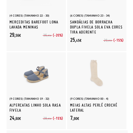
(4 CORES) (TAMANHO 22 - 30)
(6 CORES) (TAMANHO 23 - 34)
MERCEDITAS BAREFOOT LONA
SANDÁLIAS DE BORRACHA
LAVADA MENINAS
DUPLA FIVELA SOLA EVA CORES
TIRA ADERENTE
29,
(-20%)
36,
56€
95€
25,
(-15%)
29,
45€
95€
(9 CORES) (TAMANHO 19 - 32)
(9 CORES) (TAMANHO 00 - 4)
ALPERCATAS LINHO SOLA RASA
MEIAS ALTAS PERLÉ CROCHÉ
FIVELA
LATERAL
24,
7,
(-15%)
28,
60€
90€
95€