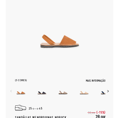
(5 CORES)
MAIS INFORMAÇÃO
25
45
(-15%)
32,
95€
28,
00€
SANDÁLIAS MENORQUINAS NOBUCK