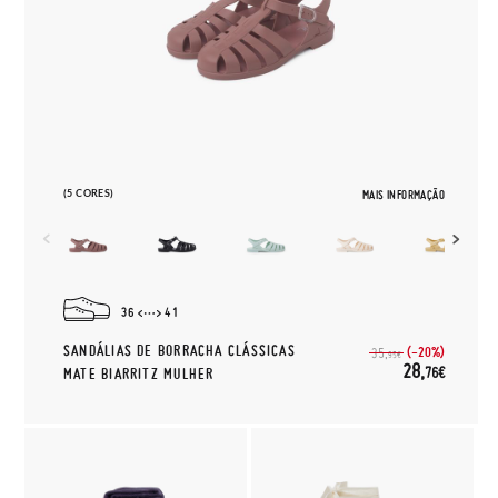
(5 CORES)
MAIS INFORMAÇÃO
36
41
SANDÁLIAS DE BORRACHA CLÁSSICAS
(-20%)
35,
95€
28,
76€
MATE BIARRITZ MULHER