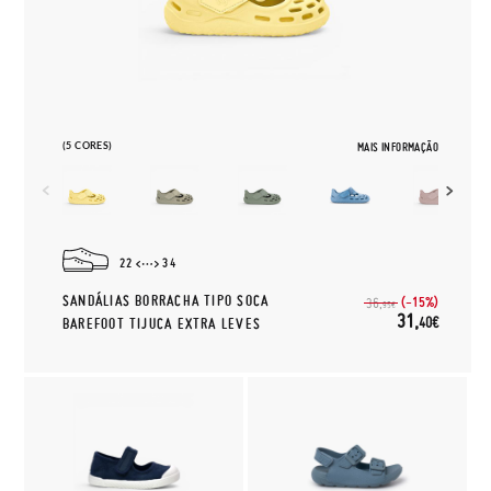
(5 CORES)
MAIS INFORMAÇÃO
22
34
SANDÁLIAS BORRACHA TIPO SOCA
(-15%)
36,
95€
31,
40€
BAREFOOT TIJUCA EXTRA LEVES