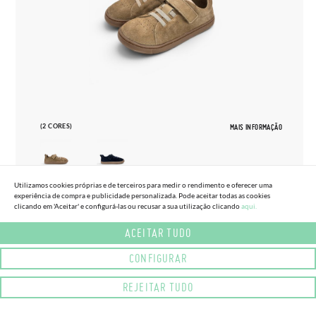
(2 CORES)
MAIS INFORMAÇÃO
Utilizamos cookies próprias e de terceiros para medir o rendimento e oferecer uma
experiência de compra e publicidade personalizada. Pode aceitar todas as cookies
27
33
clicando em 'Aceitar' e configurá-las ou recusar a sua utilização clicando
aqui.
SAPATILHAS BLANDITOS CAMURÇA
ACEITAR TUDO
65,
95€
TAMANHOS GRANDES
CONFIGURAR
REJEITAR TUDO