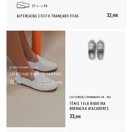
21
36
32,
95€
ALPERCATAS EFEITO TRANÇADO FITAS
(9 CORES) (TAMANHO 22 - 42)
SAPATILHAS KUNG-FU CAMPING
16,
(-15%)
19,
95€
95€
(10 CORES) (TAMANHO 24 - 40)
TÉNIS TELA BIQUEIRA
BORRACHA ATACADORES
33,
95€